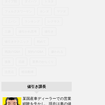
タイプ別
ダイハツ
トヨタ
フォルクスワーゲン
ホンダ
マツダ
ミニバン
ランキング
レクサス
三菱
値引かれ思考
値引き
値引きテクニック
初めて
商談のQ&A
契約のQ&A
嫌われる
接客
日産
業界のからくり
注意点
軽自動車
値引き課長
某国産車ディーラーでの営業
経験を生かし、現在は車の値