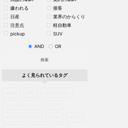
嫌われる
接客
日産
業界のからくり
注意点
軽自動車
pickup
SUV
AND
OR
検索
よく見られているタグ
pickup
SUV
コンパクトカー
コンパクトミニバン
スズキ
ステーションワゴン
スバル
セダン