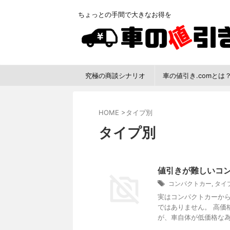
ちょっとの手間で大きなお得を
究極の商談シナリオ
車の値引き.comとは
HOME
>
タイプ別
タイプ別
値引きが難しいコ
コンパクトカー
,
タイ
実はコンパクトカーか
ではありません。 高価
が、車自体が低価格な為、