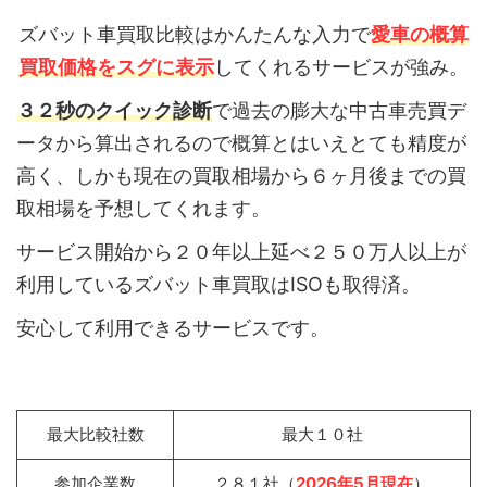
ズバット車買取比較はかんたんな入力で
愛車の概算
買取価格をスグに表示
してくれるサービスが強み。
３２秒のクイック診断
で過去の膨大な中古車売買デ
ータから算出されるので概算とはいえとても精度が
高く、しかも現在の買取相場から６ヶ月後までの買
取相場を予想してくれます。
サービス開始から２０年以上延べ２５０万人以上が
利用しているズバット車買取はISOも取得済。
安心して利用できるサービスです。
最大比較社数
最大１０社
参加企業数
２８１社（
2026年5月現在
）