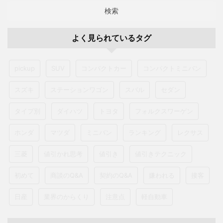
検索
よく見られているタグ
pickup
SUV
コンパクトカー
コンパクトミニバン
スズキ
ステーションワゴン
スバル
セダン
タイプ別
ダイハツ
トヨタ
フォルクスワーゲン
ホンダ
マツダ
ミニバン
ランキング
レクサス
三菱
値引かれ思考
値引き
値引きテクニック
初めて
商談のQ&A
契約のQ&A
嫌われる
接客
日産
業界のからくり
注意点
軽自動車