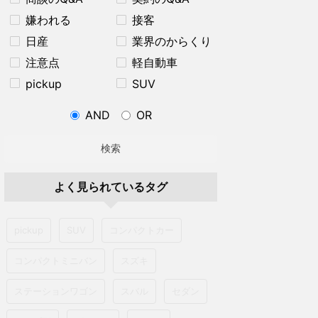
嫌われる
接客
日産
業界のからくり
注意点
軽自動車
pickup
SUV
AND
OR
検索
よく見られているタグ
pickup
SUV
コンパクトカー
コンパクトミニバン
スズキ
ステーションワゴン
スバル
セダン