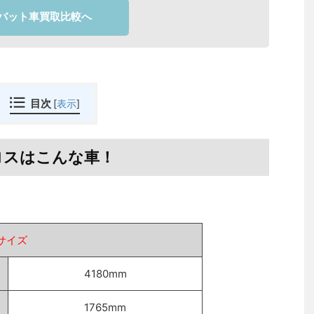
バット車買取比較へ
目次
[
表示
]
ロスはこんな車！
サイズ
4180mm
1765mm