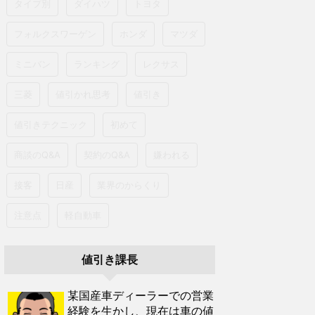
タイプ別
ダイハツ
トヨタ
フォルクスワーゲン
ホンダ
マツダ
ミニバン
ランキング
レクサス
三菱
値引かれ思考
値引き
値引きテクニック
初めて
商談のQ&A
契約のQ&A
嫌われる
接客
日産
業界のからくり
注意点
軽自動車
値引き課長
某国産車ディーラーでの営業
経験を生かし、現在は車の値