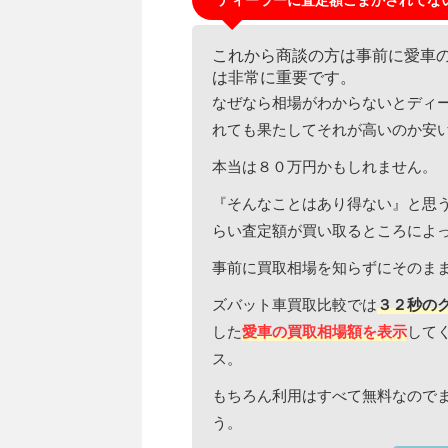
これから商談の方は事前に愛車
は非常に重要です。
なぜなら相場がわからないとディ
れても果たしてそれが高いのか安
本当は８０万円かもしれません。
『そんなことはあり得ない』と思
らい査定額が買い取るところによ
事前に買取相場を知らずにそのま
ズバット車買取比較では
３２秒の
した
愛車の買取相場額を表示
して
ス。
もちろん利用はすべて無料なので
う。