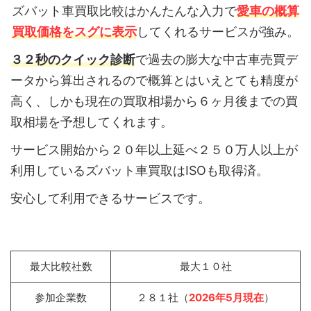
ズバット車買取比較はかんたんな入力で
愛車の概算
買取価格をスグに表示
してくれるサービスが強み。
３２秒のクイック診断
で過去の膨大な中古車売買デ
ータから算出されるので概算とはいえとても精度が
高く、しかも現在の買取相場から６ヶ月後までの買
取相場を予想してくれます。
サービス開始から２０年以上延べ２５０万人以上が
利用しているズバット車買取はISOも取得済。
安心して利用できるサービスです。
最大比較社数
最大１０社
参加企業数
２８１社（
2026年5月現在
）