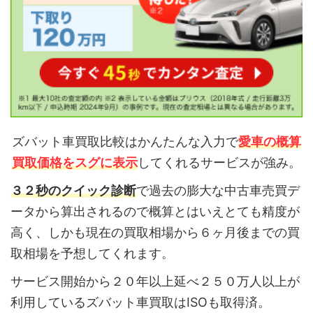
ズバット車買取比較はかんたんな入力で
愛車の概算
買取価格をスグに表示
してくれるサービスが強み。
３２秒のクイック診断
で過去の膨大な中古車売買デ
ータから算出されるので概算とはいえとても精度が
高く、しかも現在の買取相場から６ヶ月後までの買
取相場を予想してくれます。
サービス開始から２０年以上延べ２５０万人以上が
利用しているズバット車買取はISOも取得済。