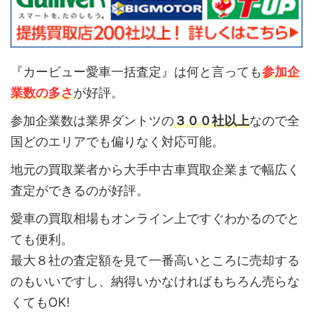
『カービュー愛車一括査定』は何と言っても
参加企
業数の多さ
が好評。
参加企業数は業界ダントツの
３００社以上
なので全
国どのエリアでも偏りなく対応可能。
地元の買取業者から大手中古車買取企業まで幅広く
査定ができるのが好評。
愛車の買取相場もオンライン上ですぐわかるのでと
ても便利。
最大８社の査定額を見て一番高いところに売却する
のもいいですし、納得いかなければもちろん売らな
くてもOK!